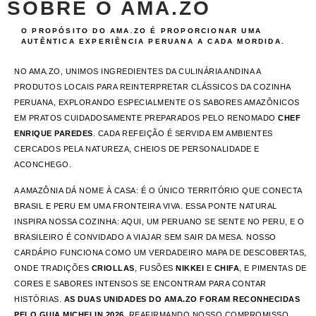
SOBRE O AMA.ZO
O PROPÓSITO DO AMA.ZO É PROPORCIONAR UMA
AUTÊNTICA EXPERIÊNCIA PERUANA A CADA MORDIDA.
NO AMA.ZO, UNIMOS INGREDIENTES DA CULINÁRIA ANDINA A
PRODUTOS LOCAIS PARA REINTERPRETAR CLÁSSICOS DA COZINHA
PERUANA, EXPLORANDO ESPECIALMENTE OS SABORES AMAZÔNICOS
EM PRATOS CUIDADOSAMENTE PREPARADOS PELO RENOMADO
CHEF
ENRIQUE PAREDES
. CADA REFEIÇÃO É SERVIDA EM AMBIENTES
CERCADOS PELA NATUREZA, CHEIOS DE PERSONALIDADE E
ACONCHEGO.
A AMAZÔNIA DÁ NOME À CASA: É O ÚNICO TERRITÓRIO QUE CONECTA
BRASIL E PERU EM UMA FRONTEIRA VIVA. ESSA PONTE NATURAL
INSPIRA NOSSA COZINHA: AQUI, UM PERUANO SE SENTE NO PERU, E O
BRASILEIRO É CONVIDADO A VIAJAR SEM SAIR DA MESA. NOSSO
CARDÁPIO FUNCIONA COMO UM VERDADEIRO MAPA DE DESCOBERTAS,
ONDE TRADIÇÕES
CRIOLLAS
, FUSÕES
NIKKEI
E
CHIFA
, E PIMENTAS DE
CORES E SABORES INTENSOS SE ENCONTRAM PARA CONTAR
HISTÓRIAS.
AS DUAS UNIDADES DO AMA.ZO FORAM RECONHECIDAS
PELO GUIA MICHELIN 2026
, REAFIRMANDO NOSSO COMPROMISSO